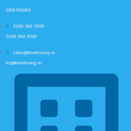
0919745683
0299 389 3599
0299 389 3299
sales@khanhsung.vn
ks@khanhsung.vn