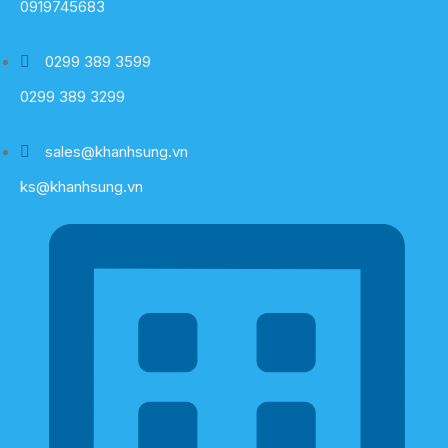
0919745683
0299 389 3599
0299 389 3299
sales@khanhsung.vn
ks@khanhsung.vn