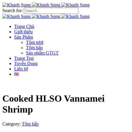
Search for:
Trang Chủ
Giới thiệu
Sản Phẩm
Tôm tươi
Tôm hấp
Sản phẩm GTGT
Trang Trại
Tuyển Dụng
Liên hệ
Cooked HLSO Vannamei
Shrimp
Category:
Tôm hấp